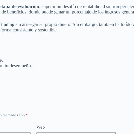
etapa de evaluación
: superar un desafío de rentabilidad sin romper c
to de beneficios, donde puede ganar un porcentaje de los ingresos gene
l trading sin arriesgar su propio dinero. Sin embargo, también ha traí
 forma consistente y sostenible.
e.
gún tu desempeño.
án marcados con
*
Web