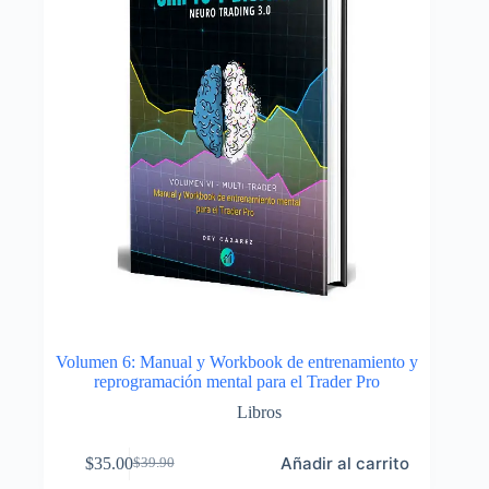
Volumen 6: Manual y Workbook de entrenamiento y
reprogramación mental para el Trader Pro
Libros
Añadir al carrito
$
35.00
$
39.90
El
El