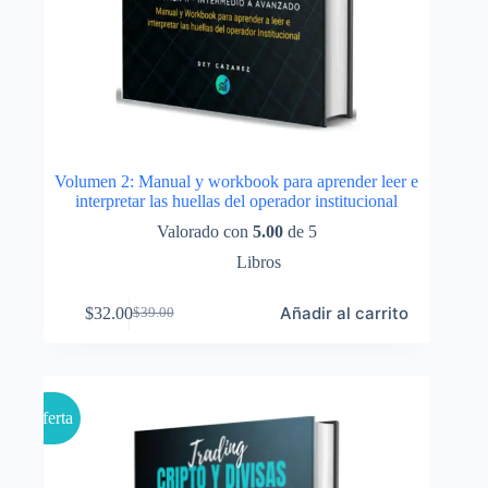
Volumen 2: Manual y workbook para aprender leer e
interpretar las huellas del operador institucional
Valorado con
5.00
de 5
Libros
Añadir al carrito
$
32.00
$
39.00
El
El
precio
precio
original
actual
era:
es:
$39.00.
$32.00.
Oferta