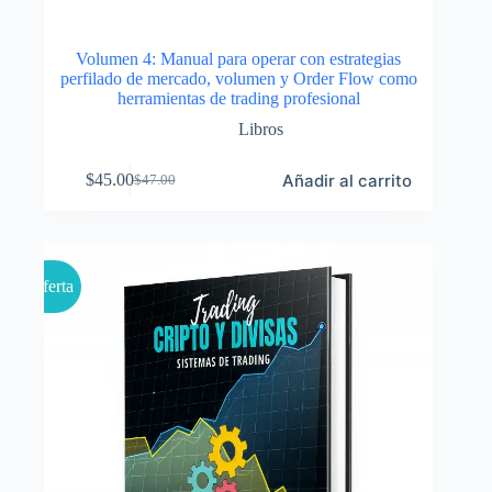
Volumen 4: Manual para operar con estrategias
perfilado de mercado, volumen y Order Flow como
herramientas de trading profesional
Libros
Añadir al carrito
$
45.00
$
47.00
El
El
precio
precio
original
actual
era:
es:
$47.00.
$45.00.
Oferta