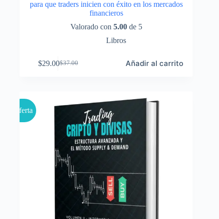
para que traders inicien con éxito en los mercados
financieros
Valorado con
5.00
de 5
Libros
Añadir al carrito
$
29.00
$
37.00
El
El
precio
precio
original
actual
era:
es:
$37.00.
$29.00.
Oferta