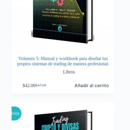
Volumen 5: Manual y workbook para diseñar tus
propios sistemas de trading de manera profesional.
Libros
Añadir al carrito
$
42.00
$
47.00
El
El
precio
precio
original
actual
era:
es:
$47.00.
$42.00.
Oferta